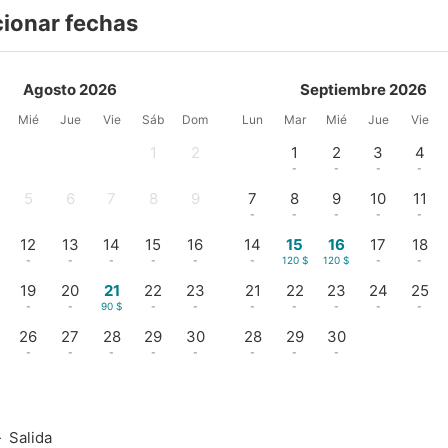
cionar fechas
Agosto 2026
Septiembre 2026
Mié
Jue
Vie
Sáb
Dom
Lun
Mar
Mié
Jue
Vie
1
2
1
2
3
4
-
-
-
-
-
-
5
6
7
8
9
7
8
9
10
11
-
-
-
-
-
-
-
-
-
-
12
13
14
15
16
14
15
16
17
18
-
-
-
-
-
-
120 $
120 $
-
-
19
20
21
22
23
21
22
23
24
25
-
-
90 $
-
-
-
-
-
-
-
26
27
28
29
30
28
29
30
-
-
-
-
-
-
-
-
—
Salida