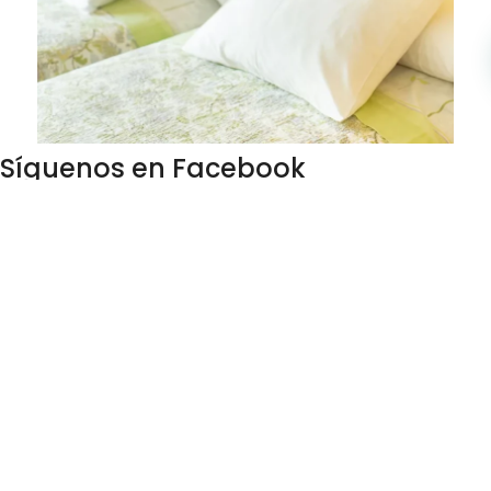
Síguenos en Facebook
Gestiona tu reserva
hostallosalpes
Contact
C/ Fuencarral, 17 4ª Planta
(Centro) MADRID
–
28004