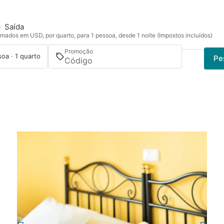
—
Saída
mados em USD, por quarto, para 1 pessoa, desde 1 noite (Impostos incluídos)
Promoção
soa · 1 quarto
Pe