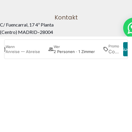
Kontakt
C/ Fuencarral, 17 4ª Planta
(Centro) MADRID
–
28004
Spanien
+34 689 59 59 72
Promo
Wann
Wer
Suc
Anreise — Abreise
2 Personen · 1 Zimmer
info@hostallosalpes.com
Buchung bearbeiten
DATENSCHUTZERKLÄRUNG
COOKIE-RICHTLINIE
COOKIE-HINWEIS
COOKIE-EINSTELLUNGEN