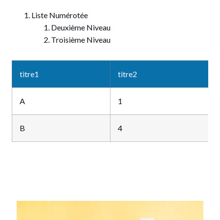
Liste Numérotée
Deuxième Niveau
Troisième Niveau
titre1
titre2
t
A
1
B
4