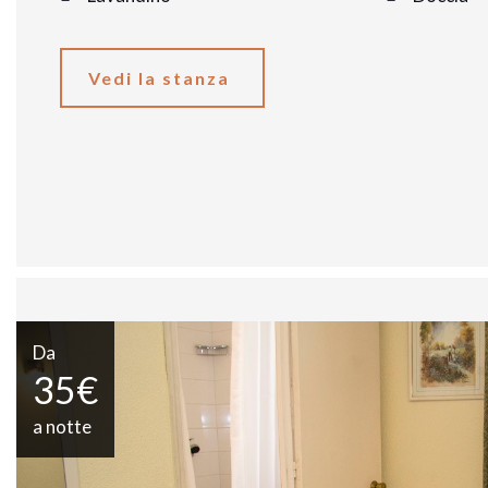
Vedi la stanza
Da
35€
a notte