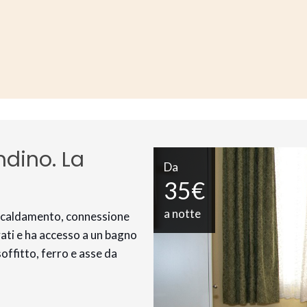
ndino. La
Da
35€
a notte
riscaldamento, connessione
vati e ha accesso a un bagno
soffitto, ferro e asse da