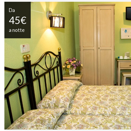
Da
45€
a notte