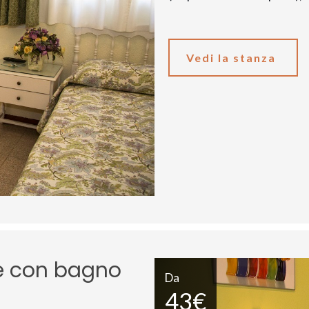
Vedi la stanza
le con bagno
Da
43€