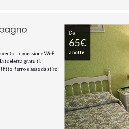
n bagno
Da
65€
a notte
ldamento, connessione Wi-Fi
da toeletta gratuiti.
fitto, ferro e asse da stiro